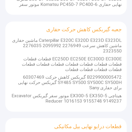
نهایی حفاری Komatsu PC450-7 PC400-6 موتور سفر
جعبه گیربکس کاهش حرکت حفاری
Caterpillar E320C E320D E323D E323DL ماشین حفاری
ماشین کاهش سرعت 2276949 2095992 2276035
2323550
EC250D EC250E EC300D EC300E قطعات قطعات
قطعات قطعات قطعات قطعات قطعات قطعات قطعات
قطعات قطعات قطعات قطعات
B229900005472 گیربکس کاهش حرکت 60307469
SY485 SY500 SY500C SY500H گیربکس حرکت نهایی
برای حفاری Sany
هیتاچی EX300-5 EX350-5 موتور سفر گیربکس Excavator
Reducer 1016153 9155748 9149237
قطعات درایو نهایی بیل مکانیکی