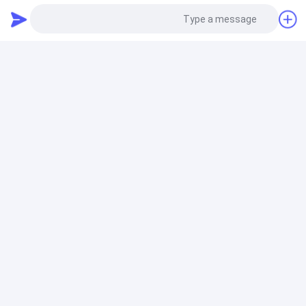
جعبه گیربکس کاهش حرکت حفاری
ZX350 Final Drive Excavator Hitachi Travel Reduction
قطعات گیربکس های HMGF68GA
Photo
Video Call
قطعات درایو نهایی بیل مکانیکی
Audio Call
Sany Sy365h Sy365H Excavator خورشیدی درایو گیر
شفت قطعات موتور هیدرولیک
موتور سوئیچ درایو حفاری
M5x80 M2x63 Sany Excavator Slewing Gearbox Motor
Swing Device Sy135 Sy115 Sy155 دستگاه سوئیچینگ
موتور Sany