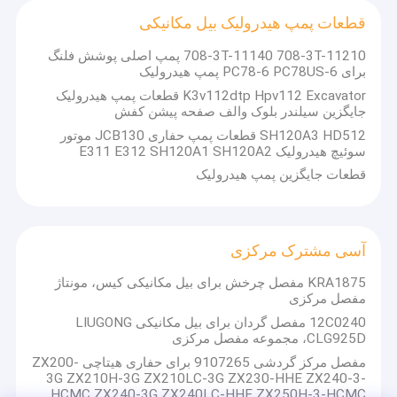
مجموعه های حامل سیاره٬ دنده ها٬ دنده های حلقه٬ پوشش های موتور٬
دربارهی ما
قطعات پمپ هیدرولیک بیل مکانیکی
گودال های محرک٬ گودال موتور٬ درام٬ پروکت٬ شیر سولینوئید٬ دریچه های
کمک و غیره.
708-3T-11140 708-3T-11210 پمپ اصلی پوشش فلنگ
کارخانه تور
برای PC78-6 PC78US-6 پمپ هیدرولیک
پمپ های هیدرولیکی٬ قطعات هیدرولیکی٬ بلوک سیلندر٬ صفحه دریچه٬
کنترل کیفیت
K3v112dtp Hpv112 Excavator قطعات پمپ هیدرولیک
کفپوش پیستون٬ راهنمای توپ٬ صفحه کفپوش٬ گوهر محرک٬ تنظیم کننده٬
جایگزین سیلندر بلوک والف صفحه پیشن کفش
صفحه شستشو٬ پوشش سر٬ بیئر و غیره
تماس با ما
SH120A3 HD512 قطعات پمپ حفاری JCB130 موتور
مجموعه دریچه کنترل
سوئیچ هیدرولیک E311 E312 SH120A1 SH120A2
اخبار
قطعات جایگزین پمپ هیدرولیک
درخواست نقل قول
آسی مشترک مرکزی
KRA1875 مفصل چرخش برای بیل مکانیکی کیس، مونتاژ
موتور سفر Excavator
مفصل مرکزی
12C0240 مفصل گردان برای بیل مکانیکی LIUGONG
جعبه گیربکس کاهش حرکت حفاری
CLG925D، مجموعه مفصل مرکزی
مفصل مرکز گردشی 9107265 برای حفاری هیتاچی ZX200-
قطعات درایو نهایی بیل مکانیکی
3G ZX210H-3G ZX210LC-3G ZX230-HHE ZX240-3-
HCMC ZX240-3G ZX240LC-HHE ZX250H-3-HCMC