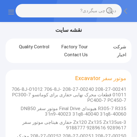
نقشه سایت
شرکت
Factory Tour
Quality Control
اخبار
Contact Us
موتور سفر Excavator
208-27-00241 208-27-00240 706-8J-01012 706-8J-
01011 قطعات محرک نهایی حفاری برای کوماتسو PC300-7
PC400-7 PC450-7
R305-7 R335 هیوندای Final Drive موتور سفر DNB50
31n9-40023 31q8-40040 31q8-40060
Zx120 Zx135 Zx135us-3 حفاری هیتاچی موتور سفر
9289617 9289616 9188777
208-27-00250 208-27-00251 208-27-00252 محرک