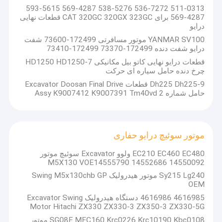
511-0313 536-7272 538-5276 569-4287 593-5615
569-4287 برای CAT 320GC 320GX 323GC قطعات نهایی
درایو
YANMAR SV100 موتور مسافرتی 172499-73600 شفت
درایو شفت دنده 172499-73370 172499-73410
قطعات درایو نهایی کاتو بیل مکانیکی HD1250 HD1250-7
چرخ دنده حامل سیاره ای حرکت
Dh225 Dh225-9 قطعات Excavator Doosan Final Drive
حامل شماره 2 Assy K9007412 K9007391 Tm40vd
موتور سوئیچ درایو حفاری
EC210 EC460 EC480 ولوو Excavator سوئیچ موتور
M5X130 VOE14555790 14552686 14550092
Sy215 Lg240 موتور هیدرولیک Swing M5x130chb GP
OEM
4616985 4616986 دستگاه هیدرولیک Excavator Swing
Motor Hitachi ZX330 ZX330-3 ZX350-3 ZX330-5G
SG08E MFC160 Krc0226 Krc10190 Kbc0108 موتور