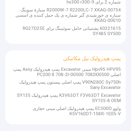
شماره 2 برای hx300 r300-9
R2000W-7 R2200LC-7 XKAQ-00754 سیارۀ سوینگ
سیاره ی خورشیدی گیر شماره ی یک حمل کننده ی اسسی
XKAQ-00010
60221615 پشتیبانی حامل سوئیینگ برای RG27D25E
SY485 SY500
پمپ هیدرولیک بیل مکانیکی
Hpv95 HPV95 مینی Excavator پمپ هیدرولیک Assy پمپ
اصلی PC200 8 708-2l-00500 7082l00500
V90N280C Sy750h پمپ اصلی پیستون پمپ هیدرولیک
Sany Excavator
K3V63DT F3V63DT Excavator پمپ هیدرولیک SY135
خانه
SY135-8 OEM
محصولات اصلی
ولوو EC300D پمپ هیدرولیک اصلی مینی حفاری
محصولات
K5V160DT-158R-1E05-V
درایو نهایی، گیربکس های سفر، موتور سفر، گیربکس سوئیچ، موتور
سوئیچ
فیلم های
ماشين هاي الکتريکي و تمام لوازم جانبي مربوطه: