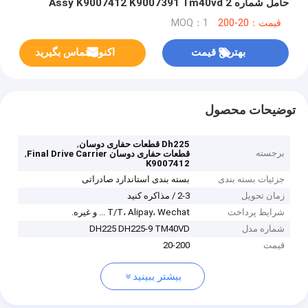
حامل شماره 2 Assy K9007412 K9007391 Tm40vd
قیمت：20-200
MOQ：1
بهترین قیمت
اکنون تماس بگیرید
توضیحات محصول
,
Dh225 قطعات حفاری دوسان
برجسته
,
قطعات حفاری دوسان Final Drive Carrier
K9007412
جزئیات بسته بندی
بسته بندی استاندارد صادراتی
زمان تحویل
2-3 / مذاکره کنید
شرایط پرداخت
T/T، Alipay، Wechat ... و غیره.
شماره مدل
DH225 DH225-9 TM40VD
قیمت
20-200
بیشتر ببینید