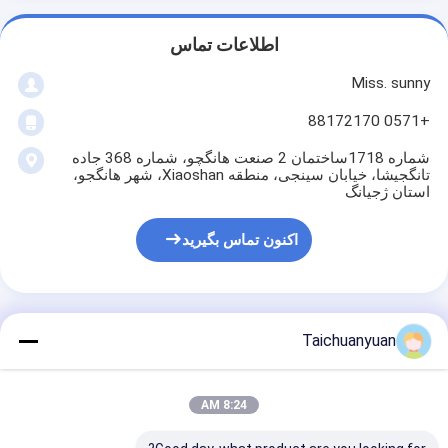
اطلاعات تماس
Miss. sunny
+0571 88172170
شماره 1718ساختمان 2 صنعت هانگچو، شماره 368 جاده
تانگجیشا، خیابان سینجی، منطقه Xiaoshan، شهر هانگجو،
استان ژجیانگ
اکنون تماس بگیرید
Taichuanyuan
بهترين قيمت رو براي
8:24 AM
Dh225 Dh225-9 قطعات Excavator
Doosan Final Drive حامل شماره 2