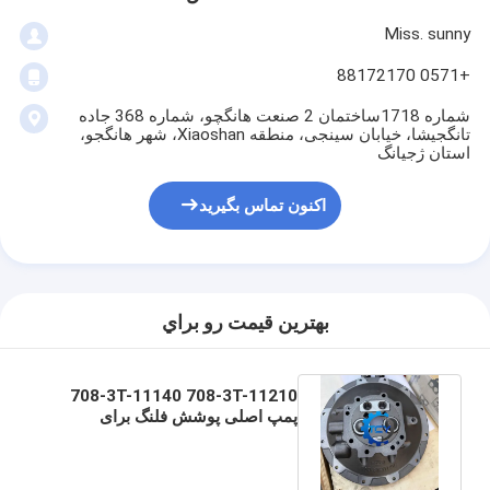
Miss. sunny
+0571 88172170
شماره 1718ساختمان 2 صنعت هانگچو، شماره 368 جاده
تانگجیشا، خیابان سینجی، منطقه Xiaoshan، شهر هانگجو،
استان ژجیانگ
اکنون تماس بگیرید
بهترين قيمت رو براي
708-3T-11140 708-3T-11210
پمپ اصلی پوشش فلنگ برای
PC78-6 PC78US-6 پمپ هیدرولیک