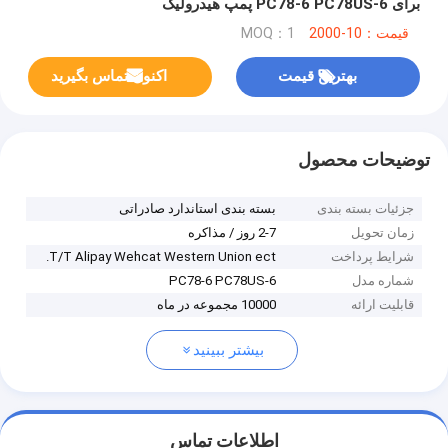
برای PC78-6 PC78US-6 پمپ هیدرولیک
قیمت：10-2000
MOQ：1
بهترین قیمت
اکنون تماس بگیرید
توضیحات محصول
جزئیات بسته بندی
بسته بندی استاندارد صادراتی
زمان تحویل
2-7 روز / مذاکره
شرایط پرداخت
T/T Alipay Wehcat Western Union ect.
شماره مدل
PC78-6 PC78US-6
قابلیت ارائه
10000 مجموعه در ماه
بیشتر ببینید
اطلاعات تماس