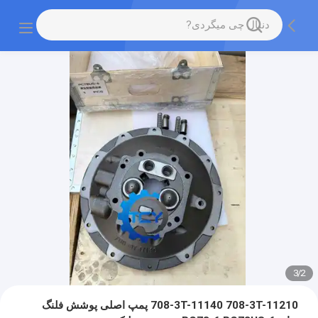
3
/
2
708-3T-11140 708-3T-11210 پمپ اصلی پوشش فلنگ