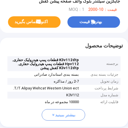
جایگزین سیلندر بلوک والف صفحه پیشن کفش
قیمت：10-2000
MOQ：1
بهترین قیمت
اکنون تماس بگیرید
توضیحات محصول
,
K3v112dtp قطعات پمپ هیدرولیک حفاری
برجسته
,
Hpv112 قطعات پمپ هیدرولیک حفاری
K3v112dtp کفش پیشن
جزئیات بسته بندی
بسته بندی استاندارد صادراتی
زمان تحویل
2-7 روز / مذاکره
شرایط پرداخت
T/T Alipay Wehcat Western Union ect.
شماره مدل
K3V112
قابلیت ارائه
10000 مجموعه در ماه
بیشتر ببینید