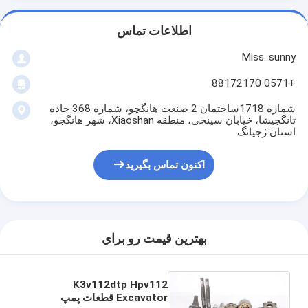
اطلاعات تماس
Miss. sunny
+0571 88172170
شماره 1718ساختمان 2 صنعت هانگچو، شماره 368 جاده
تانگجیشا، خیابان سینجی، منطقه Xiaoshan، شهر هانگجو،
استان ژجیانگ
اکنون تماس بگیرید
بهترين قيمت رو براي
K3v112dtp Hpv112
Excavator قطعات پمپ