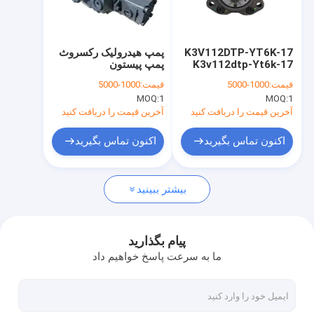
دربارهی ما
کارخانه تور
K3V112DTP-YT6K-17
پمپ هیدرولیک رکسروث
K3v112dtp-Yt6k-17
پمپ پیستون
کنترل کیفیت
پمپ هیدرولیک برای
A10VD43SR1RS5-986
قیمت:
1000-5000
قیمت:
1000-5000
Kobelco Sk200-8
MOQ:
1
MOQ:
1
تماس با ما
آخرین قیمت را دریافت کنید
آخرین قیمت را دریافت کنید
اخبار
اکنون تماس بگیرید
اکنون تماس بگیرید
درخواست نقل قول
بیشتر ببینید
موتور سفر Excavator
پیام بگذارید
ما به سرعت پاسخ خواهیم داد
جعبه گیربکس کاهش حرکت حفاری
قطعات درایو نهایی بیل مکانیکی