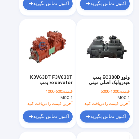
اکنون تماس بگیرید
اکنون تماس بگیرید
ولوو EC300D پمپ
K3V63DT F3V63DT
هیدرولیک اصلی مینی
Excavator پمپ
حفاری K5V160DT-
هیدرولیک SY135
قیمت:
1000-5000
قیمت:
600-1000
SY135-8 OEM
158R-1E05-V
MOQ:
1
MOQ:
1
آخرین قیمت را دریافت کنید
آخرین قیمت را دریافت کنید
اکنون تماس بگیرید
اکنون تماس بگیرید