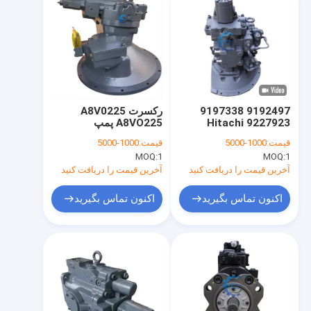
9192497 9197338
رکسرت A8V0225
9227923 Hitachi
A8VO225 پمپ
Excavator پمپ
هیدرولیک حفاری دوسان
قیمت:
1000-5000
قیمت:
1000-5000
هیدرولیک اصلی
4000914-00269
MOQ:
1
MOQ:
1
250201-01812A
HPK055AT-18A
HPK055AT-23A
آخرین قیمت را دریافت کنید
آخرین قیمت را دریافت کنید
اکنون تماس بگیرید
اکنون تماس بگیرید
خانه
محصولات
فیلم های