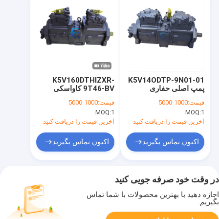
K5V160DTHIZXR-
K5V14ODTP-9N01-01
پمپ اصلی حفاری
9T46-BV کاواسکی
هیدرولیک KSJ2851 برای
حفاری قطعات پمپ
قیمت:
1000-5000
قیمت:
1000-5000
مورد CX330 CX350
هیدرولیک SY335 SY365
MOQ:
1
MOQ:
1
آخرین قیمت را دریافت کنید
آخرین قیمت را دریافت کنید
اکنون تماس بگیرید
اکنون تماس بگیرید
در وقت خود صرفه جویی کنید
اجازه دهید با بهترین محصولات با شما تماس
بگیریم.