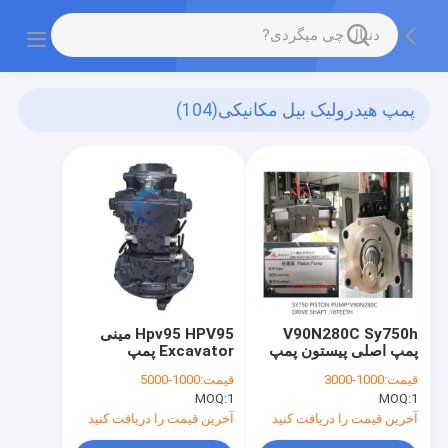
پمپ هیدرولیک بیل مکانیکی
(104)
V90N280C Sy750h
Hpv95 HPV95 مینی
پمپ اصلی پیستون پمپ
Excavator پمپ
هیدرولیک Sany
هیدرولیک Assy پمپ
قیمت:
1000-3000
قیمت:
1000-5000
Excavator
اصلی PC200 8 708-2l-
MOQ:
1
MOQ:
1
00500 7082l00500
آخرین قیمت را دریافت کنید
آخرین قیمت را دریافت کنید