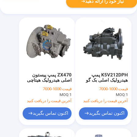
نیاز خود را ارائه دهید
K5V212DPH پمپ
ZX470 پمپ پیستون
هیدرولیک اصلی بک گو
اصلی هیدرولیک هیتاچی
4633472 9184686
SY485 SY500 SY550
قیمت:
1000-7000
قیمت:
1000-7000
K5V200DPH
60355586
MOQ:
1
MOQ:
1
Ls10v00021f1
آخرین قیمت را دریافت کنید
آخرین قیمت را دریافت کنید
اکنون تماس بگیرید
اکنون تماس بگیرید