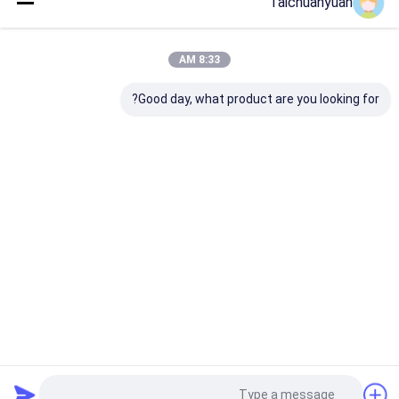
Taichuanyuan
کارخانه شرکت دارای تکنسین های حرفه ای و تجهیزات بازرسی
فنی برای اطمینان از کیفیت محصول است.
8:33 AM
این ها عبارتند از:
تجهیزات تشخیص تولید گاز شن و ماسه، تجهیزات تشخیص توزیع
Good day, what product are you looking for?
اندازه ذرات شن و ماسه، تجهیزات آزمایش قدرت شن و ماسه،
تجهیزات نان پخت فرون قرمز شن و ماسهتجهیزات بازرسی برای
جذب آبی شن قالب، تجهیزات بازرسی نفوذ شن و ماسه ، تجهیزات
تست مقاومت کشش مواد ، تجهیزات تست سختی مواد ، دستگاه
رطوبت شن و ماسه ،تحلیلگر طیف ترکیبات مواد، تجهیزات آزمایش
ساختار فلزی، سه مختص و غیره.
Certificates
خانه
دربارهی ما
تماس با ما
Desktop Site
نقشه سایت
Privacy Policy
کیفیت
موتور سفر Excavator
کارخانه چین.Copyright © 2026 Hangzhou
Taichuanyuan Construction Machinery Co., Ltd.. All Rights Reserved.