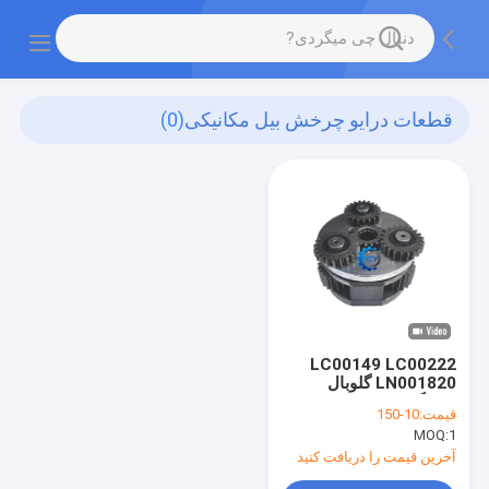
قطعات درایو چرخش بیل مکانیکی
(0)
LC00149 LC00222
LN001820 گلوبال
سوانگ خورشیدی کاهش
قیمت:
10-150
گیر شیفت Cx210
MOQ:
1
Sh210
آخرین قیمت را دریافت کنید