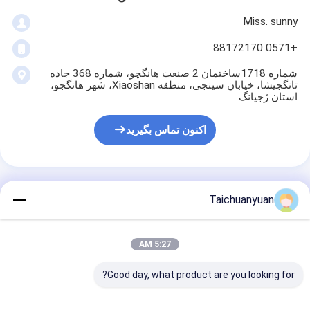
Miss. sunny
+0571 88172170
شماره 1718ساختمان 2 صنعت هانگچو، شماره 368 جاده
تانگجیشا، خیابان سینجی، منطقه Xiaoshan، شهر هانگجو،
استان ژجیانگ
اکنون تماس بگیرید
Taichuanyuan
بهترين قيمت رو براي
5:27 AM
قطعات درایو نهایی کاتو بیل
مکانیکی HD1250 HD1250-7 چرخ
Good day, what product are you looking for?
دنده حامل سیاره ای حرکت