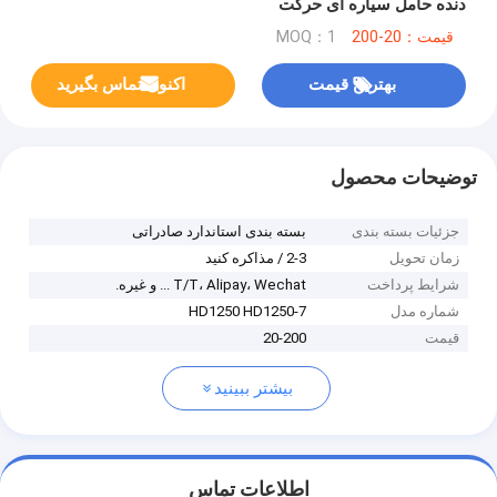
دنده حامل سیاره ای حرکت
قیمت：20-200
MOQ：1
بهترین قیمت
اکنون تماس بگیرید
توضیحات محصول
جزئیات بسته بندی
بسته بندی استاندارد صادراتی
زمان تحویل
2-3 / مذاکره کنید
شرایط پرداخت
T/T، Alipay، Wechat ... و غیره.
شماره مدل
HD1250 HD1250-7
قیمت
20-200
بیشتر ببینید
اطلاعات تماس