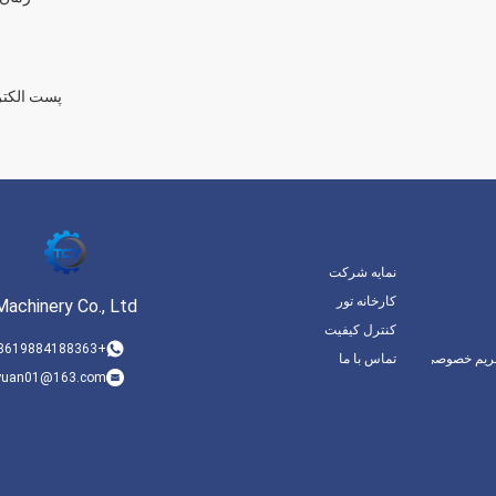
پست الکتر
نمایه شرکت
کارخانه تور
chinery Co., Ltd.
کنترل کیفیت
+8619884188363
ریم خصوصی
تماس با ما
nyuan01@163.com