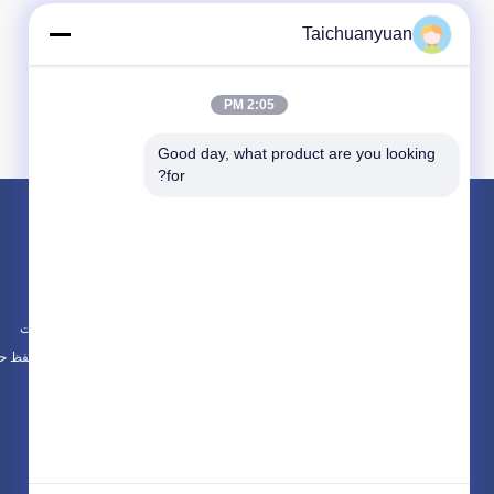
Taichuanyuan
2:05 PM
Good day, what product are you looking 
for?
محصولات
در باره
موتور سفر Excavator
اخبار
جعبه گیربکس کاهش حرکت حفاری
موارد
قطعات درایو نهایی بیل مکانیکی
نقشه سایت
همه دسته بندی ها
سیاست حفظ ح