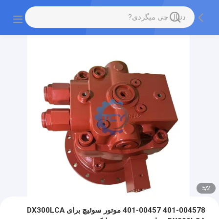
5
/
2
401-004578 401-00457 موتور سوئیچ برای DX300LCA