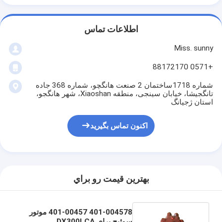
اطلاعات تماس
Miss. sunny
+0571 88172170
شماره 1718ساختمان 2 صنعت هانگچو، شماره 368 جاده
تانگجیشا، خیابان سینجی، منطقه Xiaoshan، شهر هانگجو،
استان ژجیانگ
اکنون تماس بگیرید
بهترين قيمت رو براي
401-004578 401-00457 موتور
سوئیچ برای DX300LCA