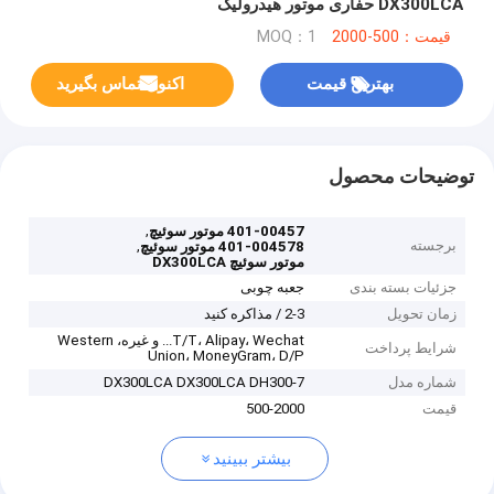
DX300LCA حفاری موتور هیدرولیک
قیمت：500-2000
MOQ：1
بهترین قیمت
اکنون تماس بگیرید
توضیحات محصول
,
401-00457 موتور سوئیچ
برجسته
,
401-004578 موتور سوئیچ
موتور سوئیچ DX300LCA
جزئیات بسته بندی
جعبه چوبی
زمان تحویل
2-3 / مذاکره کنید
T/T، Alipay، Wechat... و غیره، Western
شرایط پرداخت
Union، MoneyGram، D/P
شماره مدل
DX300LCA DX300LCA DH300-7
قیمت
500-2000
بیشتر ببینید