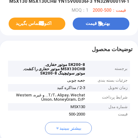
M5X130 M5X130CHB YN15V00036F3 YN32W00019F1
YN15V00035F1
قیمت：500-2000
MOQ：1
بهترین قیمت
اکنون تماس بگیرید
توضیحات محصول
,
SK200-8 موتور حفاری
برجسته
,
M5X130CHB موتور حفاری را کشت
موتور سوئیچینگ SK200-8
جزئیات بسته بندی
جعبه چوبی
زمان تحویل
2-3 / مذاکره کنید
T/T، Alipay، Wechat... و غیره، Western
شرایط پرداخت
Union، MoneyGram، D/P
شماره مدل
M5X130
قیمت
500-2000
بیشتر ببینید