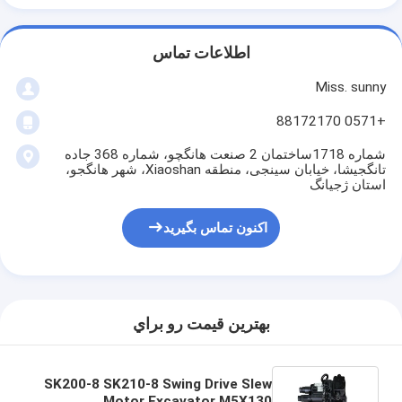
اطلاعات تماس
Miss. sunny
+0571 88172170
شماره 1718ساختمان 2 صنعت هانگچو، شماره 368 جاده
تانگجیشا، خیابان سینجی، منطقه Xiaoshan، شهر هانگجو،
استان ژجیانگ
اکنون تماس بگیرید
بهترين قيمت رو براي
SK200-8 SK210-8 Swing Drive Slew
Motor Excavator M5X130