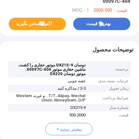
404-00097C
قیمت：500-2000
MOQ：1
بهترین قیمت
اکنون تماس بگیرید
توضیحات محصول
,
دوسان DX215-9 موتور حفاری را کشت
برجسته
,
ماشین حفاری موتور 404-00097C
موتور دوسان DX220
جزئیات بسته بندی
جعبه چوبی
زمان تحویل
2-3 / مذاکره کنید
T/T، Alipay، Wechat... و غیره، Western
شرایط پرداخت
Union، MoneyGram، D/P
شماره مدل
DX215-9
قیمت
500-2000
بیشتر ببینید