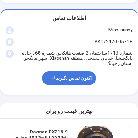
اطلاعات تماس
Miss. sunny
+0571 88172170
شماره 1718ساختمان 2 صنعت هانگچو، شماره 368 جاده
تانگجیشا، خیابان سینجی، منطقه Xiaoshan، شهر هانگجو،
استان ژجیانگ
اکنون تماس بگیرید
بهترين قيمت رو براي
Doosan DX215-9
DX225-9 DX220-9 حفاری