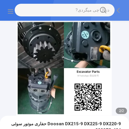
2
/
2
Doosan DX215-9 DX225-9 DX220-9 حفاری موتور سوئی