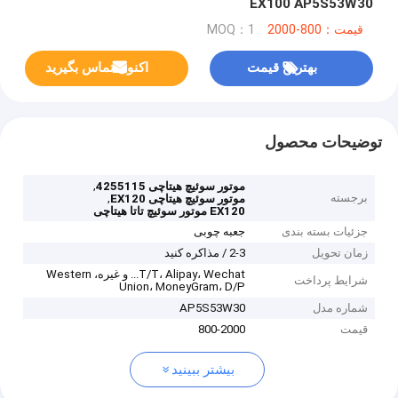
EX100 AP5S53W30
قیمت：800-2000
MOQ：1
بهترین قیمت
اکنون تماس بگیرید
توضیحات محصول
,
موتور سوئیچ هیتاچی 4255115
برجسته
,
موتور سوئیچ هیتاچی EX120
EX120 موتور سوئیچ تاتا هیتاچی
جزئیات بسته بندی
جعبه چوبی
زمان تحویل
2-3 / مذاکره کنید
T/T، Alipay، Wechat... و غیره، Western
شرایط پرداخت
Union، MoneyGram، D/P
شماره مدل
AP5S53W30
قیمت
800-2000
بیشتر ببینید