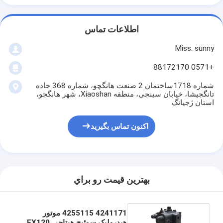
اطلاعات تماس
Miss. sunny
+0571 88172170
شماره 1718ساختمان 2 صنعت هانگچو، شماره 368 جاده
تانگجیشا، خیابان سینجی، منطقه Xiaoshan، شهر هانگجو،
استان ژجیانگ
اکنون تماس بگیرید
بهترين قيمت رو براي
4241171 4255115 موتور
هیدرولیک سوئیچ هیتاچی EX120