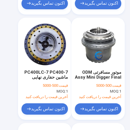
اکنون تماس بگیرید
اکنون تماس بگیرید
موتور مسافرتی ODM
PC400LC-7 PC400-7
Assy Mini Digger Final
ماشین حفاری نهایی
Komatsu 208-27-
Drive 170402-00025
قیمت:
500-5000
قیمت:
500-5000
00281 208-27-00423
Dx380 Dx420lc 401-
MOQ:
1
MOQ:
1
208-27-00312 208-
0005A TM70VD
27-00250
آخرین قیمت را دریافت کنید
آخرین قیمت را دریافت کنید
اکنون تماس بگیرید
اکنون تماس بگیرید