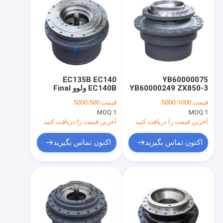
EC135B EC140
YB60000075
YB60000249 ZX850-3
EC140B ولوو Final
ZX870H-3 سیاره ای
Drive For Excavators
قیمت:
1000-5000
قیمت:
500-5000
مینی درایو نهایی
Travel Reduction
MOQ:
1
MOQ:
1
Gear SA8230-33470
9251681 9219274
ماشین های حفاری
آخرین قیمت را دریافت کنید
آخرین قیمت را دریافت کنید
اکنون تماس بگیرید
اکنون تماس بگیرید
خانه
محصولات
فیلم های