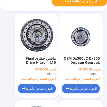
نیاز خود را ارائه دهید
OEM Dx300LC Dx300
ماشین حفاری Final
Drive Hitachi 210
Doosan Gearbox
Zx230-6 Zx240-6
Gear Reduction Gear
قیمت:
500-5000
قیمت:
500-5000
Zx250-6 Zx225-6
401-00439C
MOQ:
1
MOQ:
1
9181678 9233689
K1012069
9195448 9233690
آخرین قیمت را دریافت کنید
آخرین قیمت را دریافت کنید
اکنون تماس بگیرید
اکنون تماس بگیرید