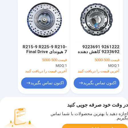
R215-9 R225-9 R210-
9261222 9223691
9233692 کاهش دهنده
7 هیوندای Final Drive
سفر گیربکس حفاری
Travel Reduction
قیمت:
500-5000
قیمت:
500-5000
آخرین درایو ZX200-3
Gear 31n6-40040
MOQ:
1
MOQ:
1
31n6-40041 31n6-
ZX200-3G ZX200-5G
40042
ZX200LC-5G
آخرین قیمت را دریافت کنید
آخرین قیمت را دریافت کنید
اکنون تماس بگیرید
اکنون تماس بگیرید
در وقت خود صرفه جویی کنید
اجازه دهید با بهترین محصولات با شما تماس
بگیریم.