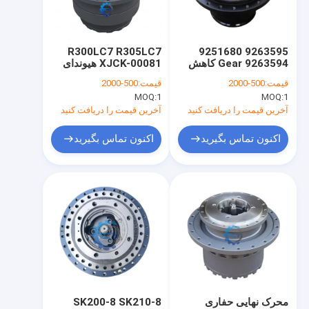
دربارهی ما
کارخانه تور
R300LC7 R305LC7
9263595 9251680
9263594 Gear کاهش
XJCK-00081 هیوندای
کنترل کیفیت
سفر هیتاچی قطعات
بعد از بازار Excavator
قیمت:
500-2000
قیمت:
500-2000
محرک نهایی ZX450
Final Drive Pl
MOQ:
1
MOQ:
1
R250LC7 R250LC7A
ZX450-6 ZX470-3
تماس با ما
R290LC7A 31N8-
ZX490-5A
آخرین قیمت را دریافت کنید
آخرین قیمت را دریافت کنید
40070 31N8-40071
اخبار
اکنون تماس بگیرید
اکنون تماس بگیرید
درخواست نقل قول
موتور سفر Excavator
جعبه گیربکس کاهش حرکت حفاری
قطعات درایو نهایی بیل مکانیکی
محرک نهایی حفاری
SK200-8 SK210-8