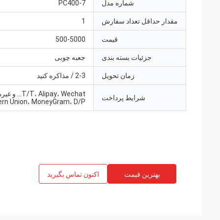
شماره مدل
PC400-7
مقدار حداقل تعداد سفارش
1
قیمت
500-5000
جزئیات بسته بندی
جعبه چوبی
زمان تحویل
2-3 / مذاکره کنید
T/T، Alipay، Wechat... و 
شرایط پرداخت
rn Union، MoneyGram، D/P
بهترین قیمت
اکنون تماس بگیرید