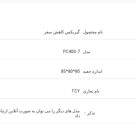
نام محصول
گیربکس کاهش سفر
مدل
PC400-7
اندازه جعبه
80*80*85
نام تجاری
TCY
مدل های دیگر را می توان به صورت آنلاین ارتبا
تذکر：
داد