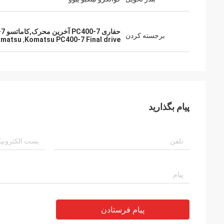
حفاری PC400-7 آخرین محرک,کاماتسو PC400-7 آخرین درایو,PC400 محرک نهایی حفاری komatsu
برجسته کردن
komatsu
,
Komatsu PC400-7 Final drive
پیام بگذارید
پیام فرستادن