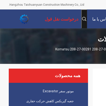
Hangzhou Taichuanyuan Construction Machinery Co., Ltd.
س با ما
درخواست نقل قول
ات
Komatsu 208-27-00281 208-27-00423 208-27-00312 20-
همه محصولات
موتور سفر Excavator
جعبه گیربکس کاهش حرکت حفاری