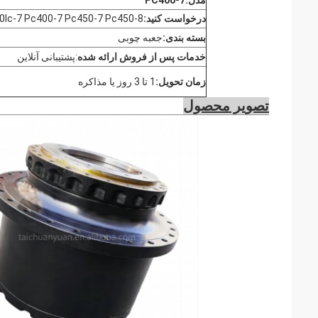
درخواست کنید:
0lc-7 Pc400-7 Pc450-7 Pc450-8
بسته بندی:
جعبه چوبی
خدمات پس از فروش ارائه شده
:
پشتیبانی آنلاین
زمان تحویل:
1 تا 3 روز يا مذاکره
تصویر محصول