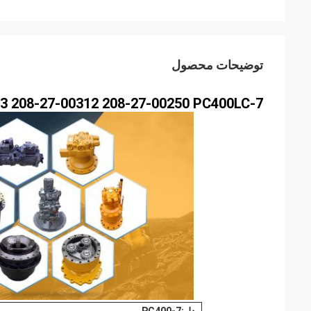
توضیحات محصول
3 208-27-00312 208-27-00250 PC400LC-7
مدل:PC400-7