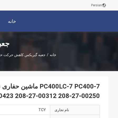
Persian
خانه
جعب
خانه
/
جعبه گیربکس کاهش حرکت حف
0423 208-27-00312 208-27-00250
نام تجاری
TCY