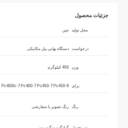
جزئیات محصول
محل تولید
چین
درخواست
دستگاه نهایی بیل مکانیکی
وزن
450 کیلوگرم
برای
Pc400lc-7 Pc400-7 Pc450-7 Pc450-8
رنگ
رنگ تصویر یا سفارشی
بندر تحویل
گوانگژو نینگبو ییوو