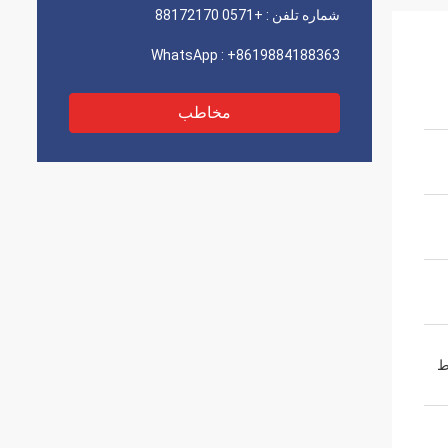
شماره تلفن :
+0571 88172170
WhatsApp :
+8619884188363
مخاطب
ط