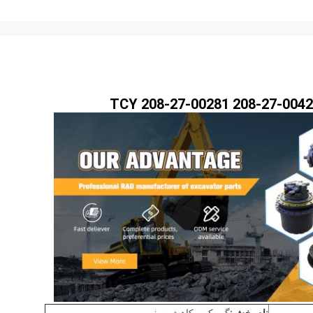
TCY
208-27-00281 208-27-0042
نام بخش:
گیربکس کاهش سفر