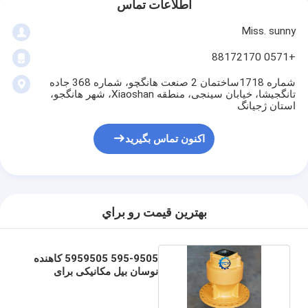
اطلاعات تماس
Miss. sunny
+0571 88172170
شماره 1718ساختمان 2 صنعت هانگچو، شماره 368 جاده
تانگجیشا، خیابان سینجی، منطقه Xiaoshan، شهر هانگجو،
استان ژجیانگ
اکنون تماس بگیرید
بهترين قيمت رو براي
595-9505 5959505 کاهنده
نوسان بیل مکانیکی برای
CAT395