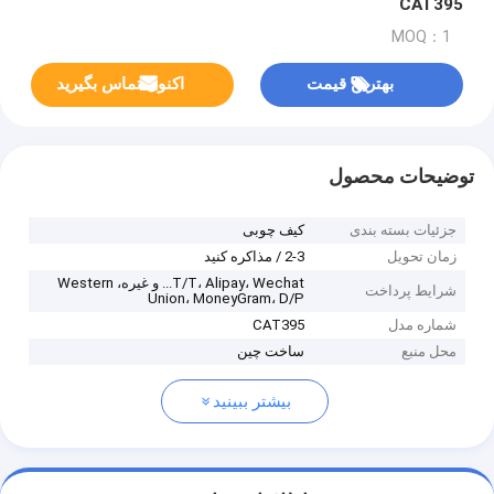
CAT395
MOQ：1
بهترین قیمت
اکنون تماس بگیرید
توضیحات محصول
جزئیات بسته بندی
کیف چوبی
زمان تحویل
2-3 / مذاکره کنید
T/T، Alipay، Wechat... و غیره، Western
شرایط پرداخت
Union، MoneyGram، D/P
شماره مدل
CAT395
محل منبع
ساخت چین
بیشتر ببینید