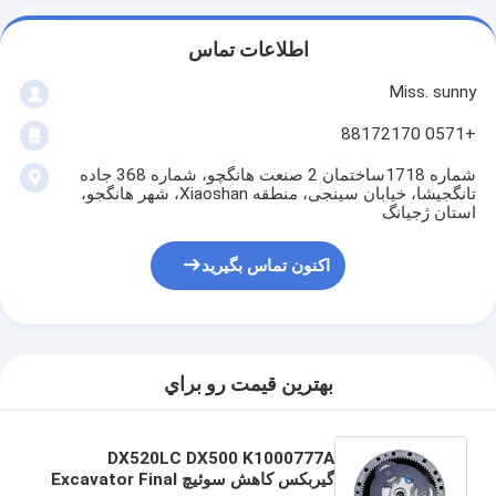
اطلاعات تماس
Miss. sunny
+0571 88172170
شماره 1718ساختمان 2 صنعت هانگچو، شماره 368 جاده
تانگجیشا، خیابان سینجی، منطقه Xiaoshan، شهر هانگجو،
استان ژجیانگ
اکنون تماس بگیرید
بهترين قيمت رو براي
DX520LC DX500 K1000777A
گیربکس کاهش سوئیچ Excavator Final