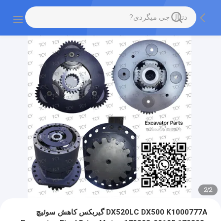
2
/
2
DX520LC DX500 K1000777A گیربکس کاهش سوئیچ