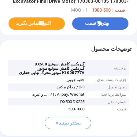
Excavator Final Drive Motor 170303-00105 170303-
00040 170301-00001
قیمت：500-1000
MOQ：1
بهترین قیمت
اکنون تماس بگیرید
توضیحات محصول
,
گیربکس کاهش سوئیچ DX500
برجسته
,
گیربکس کاهش سوئیچ موتور
K1000777A موتور محرک نهایی حفاری
جزئیات بسته بندی
جعبه چوبی
زمان تحویل
2-3 / مذاکره کنید
شرایط پرداخت
T/T، Alipay، Wechat ... و غیره.
شماره مدل
DX500 DX225
قیمت
500-1000
بیشتر ببینید