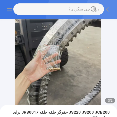
3
/
2
JS220 JS200 JCB200 حفرگر حلقه حلقه JRB0017 برای