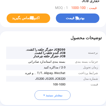
حفاری JCB
قیمت：100-1000
MOQ：1
بهترین قیمت
اکنون تماس بگیرید
توضیحات محصول
,
JCB200 حفرگر حلقه را کشت
برجسته
,
JCB گنده حلقه را کشت
JCB حفرگر حلقه چرخدار
جزئیات بسته بندی
بسته بندی استاندارد صادراتی
زمان تحویل
2-3 / مذاکره کنید
شرایط پرداخت
T/T، Alipay، Wechat ... و غیره.
شماره مدل
JS200 JS205 JCB220
قیمت
100-1000
بیشتر ببینید