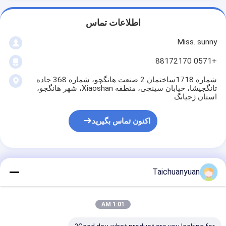
اطلاعات تماس
Miss. sunny
+0571 88172170
شماره 1718ساختمان 2 صنعت هانگچو، شماره 368 جاده
تانگجیشا، خیابان سینجی، منطقه Xiaoshan، شهر هانگجو،
استان ژجیانگ
اکنون تماس بگیرید
Taichuanyuan
بهترين قيمت رو براي
1:01 AM
JS220 JS200 JCB200
حفرگر حلقه حلقه JRB0017