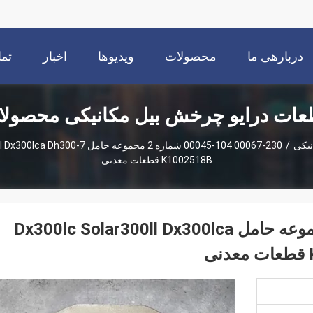
دربارهی ما
محصولات
ویدیوها
اخبار
تما
عات درایو چرخش بیل مکانیکی محصول
نیکی
/
K1002518B قطعات معدنی
230-00067 104-00045 شماره 2 مجموعه حامل Dx300lc Solar300ll Dx300lca