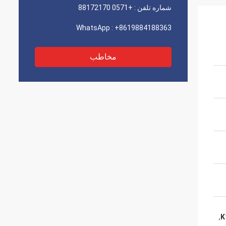
شماره تلفن :
+0571 88172170
WhatsApp :
+8619884188363
مخاطب
,
K