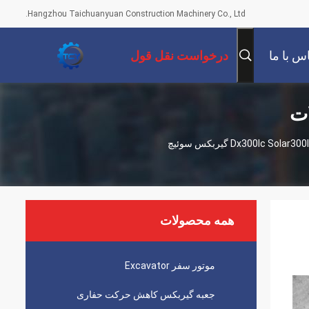
Hangzhou Taichuanyuan Construction Machinery Co., Ltd.
س با ما
درخواست نقل قول
ات
230-00067 104-00045 شماره 2 مجموعه حامل Dx300lc Solar300ll Dx300lca Dh300-7 گیربکس سوئیچ
همه محصولات
موتور سفر Excavator
جعبه گیربکس کاهش حرکت حفاری