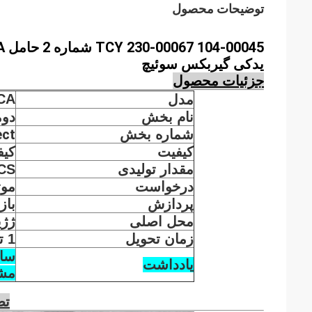
توضیحات محصول
230-00067 104-00045 شماره 2 حامل A
TCY
یدکی گیربکس سوئیچ
جزئیات محصول
CA
مدل
نام بخش
دوم
ect
شماره بخش
کیفیت
کیف
مقدار تولیدی
CS
درخواست
موت
پردازش
باز
محل اصلی
ژژی
زمان تحویل
1 تا 3 روز يا مذاکره
سای
یادداشت
مشا
تص