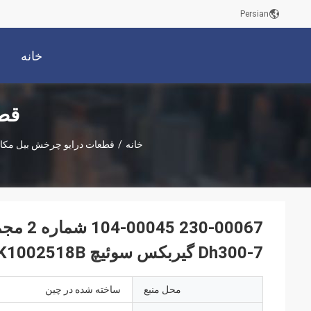
Persian
خانه
قط
خانه
/
قطعات درایو چرخش بیل مکا
Dh300-7 گیربکس سوئیچ K1002518B قطعات معدنی
محل منبع
ساخته شده در چین