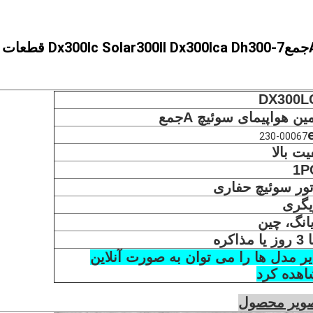
جمع
Dx300lc Solar300ll Dx300lca Dh300-7 قطعات
DX300L
جمع
ین هواپیمای سوئیچ A
230-00067
یت بالا
1P
ور سوئیچ حفاری
یگری
انگ، چین
ر مدل ها را می توان به صورت آنلاین
هده کرد
ویر محصول