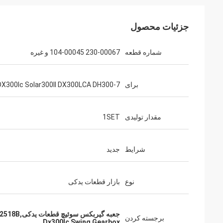
جزئیات محصول
شماره قطعه
230-00067 104-00045 و غیره
برای
DX300lc Solar300ll DX300LCA DH300-7
مقدار تولیدی
1SET
شرایط
جدید
نوع
بازار قطعات یدکی
جعبه گیربکس سوئیچ قطعات یدکی,K1002518B گیربکس سوئیچ,Dx300lc گيربکس سوينگ
برجسته کردن
Dx300lc Swing Gearbox