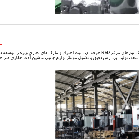
شرکت انواع تجهیزات پیشرفته و مراکز پردازش وارداتی ، چرخ CNC ، تیم های مرکز R&D حرفه ای ، ثبت اختراع و مارک های تجاری ویژه را توسع
وسعه، تولید، پردازش دقیق و تکمیل مونتاژ لوازم جانبی ماشین آلات حفاری طرا