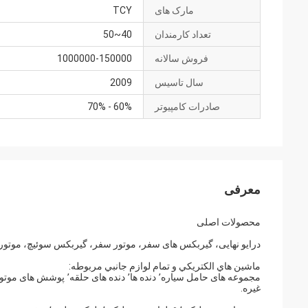
مارک های
TCY
تعداد کارمندان
40~50
فروش سالانه
1000000-150000
سال تاسیس
2009
صادرات کامپیوتر
60% - 70%
معرفی
محصولات اصلی
درایو نهایی، گیربکس های سفر، موتور سفر، گیربکس سوئیچ، موتور
ماشين هاي الکتريکي و تمام لوازم جانبي مربوطه:
غیره.