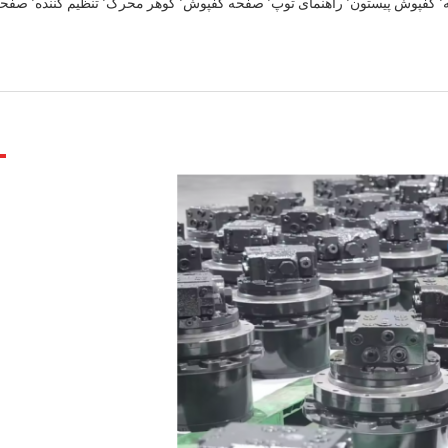
پمپ های هیدرولیکی٬ قطعات هیدرولیکی٬ بلوک سیلندر٬ صفحه دریچه٬ کفپوش پیستون٬ راهنمای توپ٬ صفحه کفپوش٬ گو