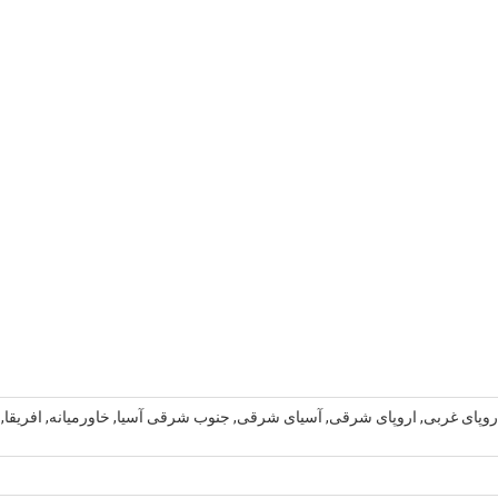
روپای غربی, اروپای شرقی, آسیای شرقی, جنوب شرقی آسیا, خاورمیانه, افریقا,