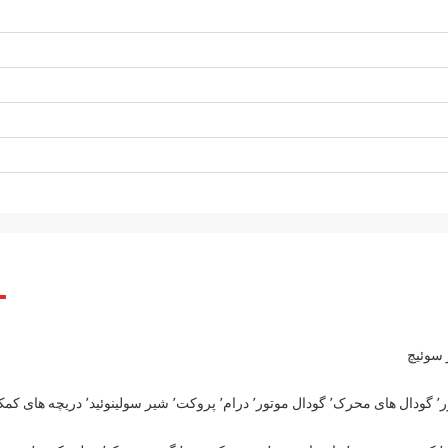
 سوئیچ
مجموعه های حامل سیاره٬ دنده ها٬ دنده های حلقه٬ پوشش های موتور٬ گودال های محرک٬ گودال موتور٬ درام٬ پروکت٬ شیر سول