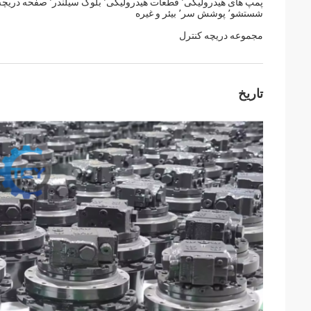
شستشو٬ پوشش سر٬ بیئر و غیره
مجموعه دریچه کنترل
تاریخ