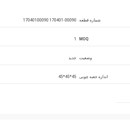
شماره قطعه
170401-00090 17040100090
1
MOQ
وضعیت
جدید
اندازه جعبه چوبی
45*45*45