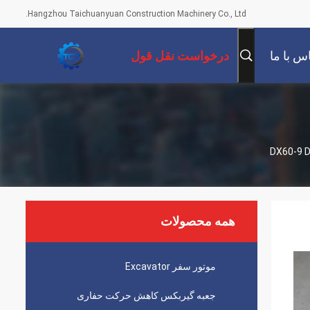
Hangzhou Taichuanyuan Construction Machinery Co., Ltd.
س با ما
درخواست نقل قول
همه محصولات
موتور سفر Excavator
جعبه گیربکس کاهش حرکت حفاری