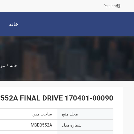
Persian
خانه
خانه
/
موتور
170401-00090 MBEB552A FINAL DRIVE برای DX60-9 DX60-7
محل منبع
ساخت چین
شماره مدل
MBEB552A