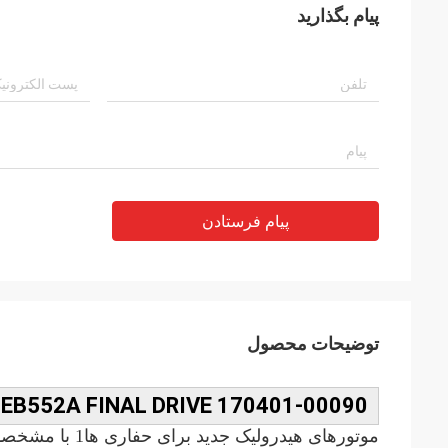
پیام بگذارید
پیام فرستادن
توضیحات محصول
170401-00090 MBEB552A FINAL DRIVE برای DX60-9 DX60-7
موتورهای هیدرول