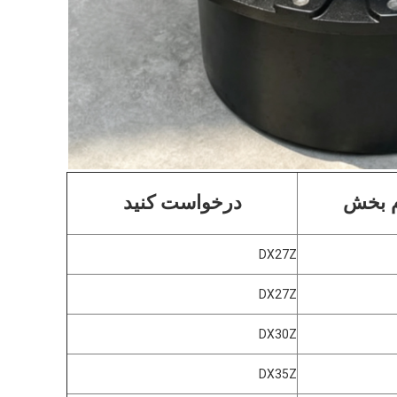
م بخش
درخواست کنید
DX27Z
DX27Z
DX30Z
DX35Z