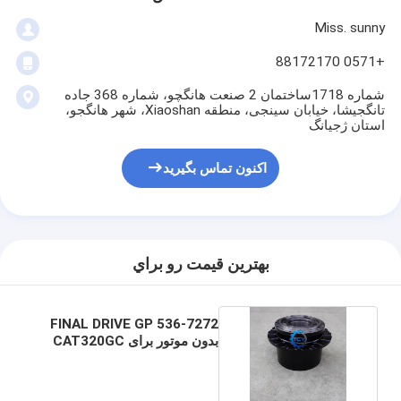
Miss. sunny
+0571 88172170
شماره 1718ساختمان 2 صنعت هانگچو، شماره 368 جاده
تانگجیشا، خیابان سینجی، منطقه Xiaoshan، شهر هانگجو،
استان ژجیانگ
اکنون تماس بگیرید
بهترين قيمت رو براي
536-7272 FINAL DRIVE GP
بدون موتور برای CAT320GC
CAT320GX