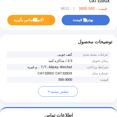
CAT320GX
قیمت：500-3000
MOQ：1
بهترین قیمت
اکنون تماس بگیرید
توضیحات محصول
جزئیات بسته بندی
کیف چوبی
زمان تحویل
2-3 / مذاکره کنید
شرایط پرداخت
T/T، Alipay، Wechat ... و غیره،
شماره مدل
CAT320GC CAT320GX
قیمت
500-3000
بیشتر ببینید
اطلاعات تماس