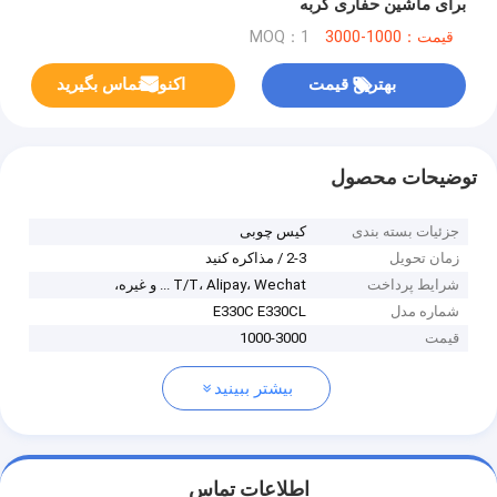
برای ماشین حفاری گربه
قیمت：1000-3000
MOQ：1
بهترین قیمت
اکنون تماس بگیرید
توضیحات محصول
جزئیات بسته بندی
کیس چوبی
زمان تحویل
2-3 / مذاکره کنید
شرایط پرداخت
T/T، Alipay، Wechat ... و غیره،
شماره مدل
E330C E330CL
قیمت
1000-3000
بیشتر ببینید
اطلاعات تماس