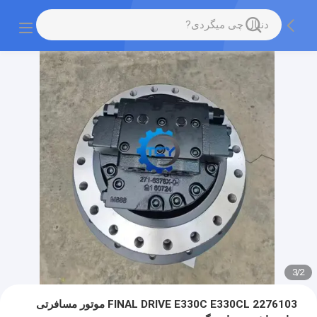
3
/
2
2276103 FINAL DRIVE E330C E330CL موتور مسافرتی