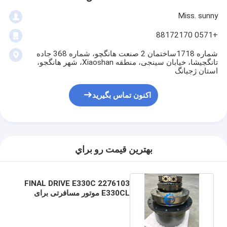
Miss. sunny
+0571 88172170
شماره 1718ساختمان 2 صنعت هانگچو، شماره 368 جاده
تانگجیشا، خیابان سینجی، منطقه Xiaoshan، شهر هانگجو،
استان ژجیانگ
اکنون تماس بگیرید
بهترين قيمت رو براي
2276103 FINAL DRIVE E330C
E330CL موتور مسافرتی برای
ماشین حفاری گربه