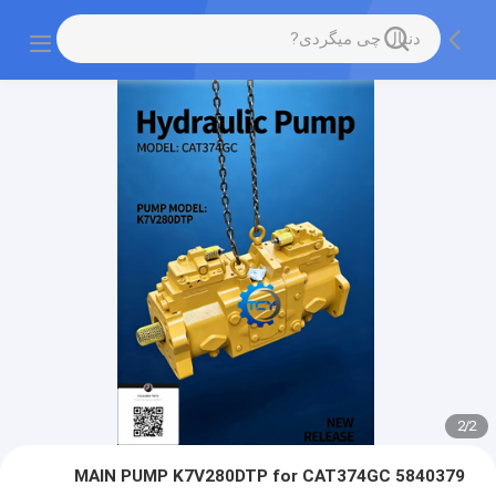
2
/
2
5840379 MAIN PUMP K7V280DTP for CAT374GC