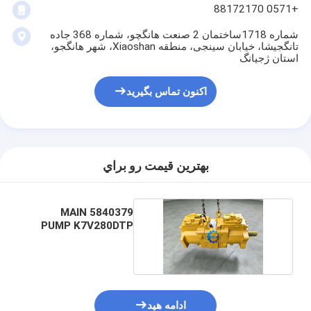
+0571 88172170
شماره 1718ساختمان 2 صنعت هانگچو، شماره 368 جاده
تانگجیشا، خیابان سینجی، منطقه Xiaoshan، شهر هانگجو،
استان ژجیانگ
اکنون تماس بگیرید
بهترين قيمت رو براي
5840379 MAIN
PUMP K7V280DTP
for CAT374GC
ادامه هید