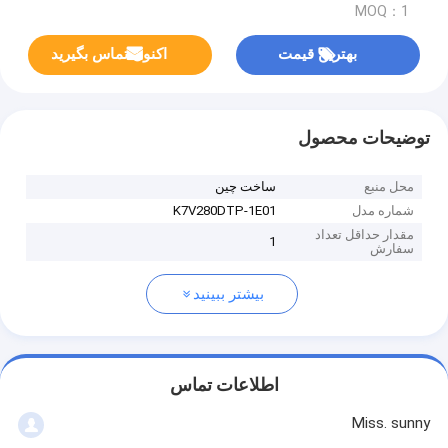
MOQ：1
بهترین قیمت
اکنون تماس بگیرید
توضیحات محصول
محل منبع
ساخت چین
شماره مدل
K7V280DTP-1E01
مقدار حداقل تعداد
1
سفارش
بیشتر ببینید
اطلاعات تماس
Miss. sunny