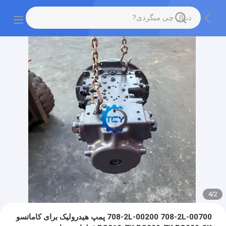
4
/
2
708-2L-00200 708-2L-00700 پمپ هیدرولیک برای کاماتسو