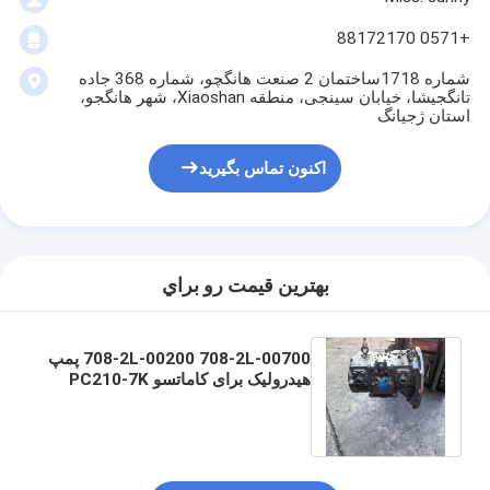
+0571 88172170
شماره 1718ساختمان 2 صنعت هانگچو، شماره 368 جاده
تانگجیشا، خیابان سینجی، منطقه Xiaoshan، شهر هانگجو،
استان ژجیانگ
اکنون تماس بگیرید
بهترين قيمت رو براي
708-2L-00200 708-2L-00700 پمپ
هیدرولیک برای کاماتسو PC210-7K
PC200-7K PC200-8K قطعات
حفاری