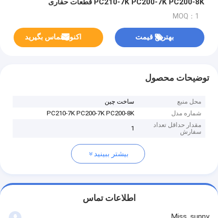
PC210-7K PC200-7K PC200-8K قطعات حفاری
MOQ：1
بهترین قیمت
اکنون تماس بگیرید
توضیحات محصول
محل منبع
ساخت چین
شماره مدل
PC210-7K PC200-7K PC200-8K
مقدار حداقل تعداد
1
سفارش
بیشتر ببینید
اطلاعات تماس
Miss. sunny