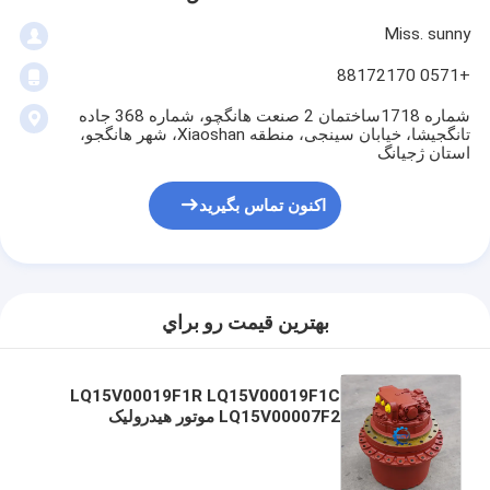
Miss. sunny
+0571 88172170
شماره 1718ساختمان 2 صنعت هانگچو، شماره 368 جاده
تانگجیشا، خیابان سینجی، منطقه Xiaoshan، شهر هانگجو،
استان ژجیانگ
اکنون تماس بگیرید
بهترين قيمت رو براي
LQ15V00019F1R LQ15V00019F1C
LQ15V00007F2 موتور هیدرولیک
SK235SRLC-1E SK235SRNLC-1E
SK210LC-6E SK235SRLC SK235SR
SK250LC-6E