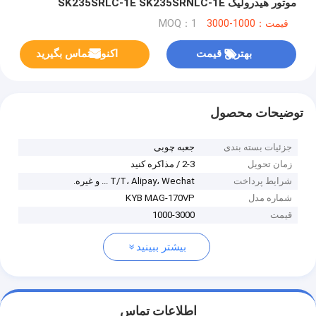
موتور هیدرولیک SK235SRLC-1E SK235SRNLC-1E
SK210LC-6E SK235SRLC SK235SR SK250LC-6E
قیمت：1000-3000
MOQ：1
بهترین قیمت
اکنون تماس بگیرید
توضیحات محصول
جزئیات بسته بندی
جعبه چوبی
زمان تحویل
2-3 / مذاکره کنید
شرایط پرداخت
T/T، Alipay، Wechat ... و غیره.
شماره مدل
KYB MAG-170VP
قیمت
1000-3000
بیشتر ببینید
اطلاعات تماس