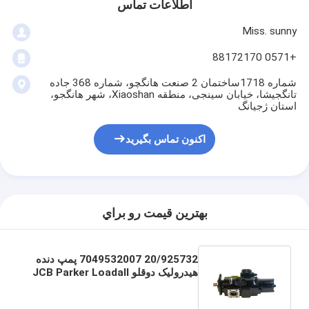
اطلاعات تماس
Miss. sunny
+0571 88172170
شماره 1718ساختمان 2 صنعت هانگچو، شماره 368 جاده
تانگجیشا، خیابان سینجی، منطقه Xiaoshan، شهر هانگجو،
استان ژجیانگ
اکنون تماس بگیرید
بهترين قيمت رو براي
20/925732 7049532007 پمپ دنده
هیدرولیک دوقلو JCB Parker Loadall
برای قطعات بیل مکانیکی JCB 3CX
4CX