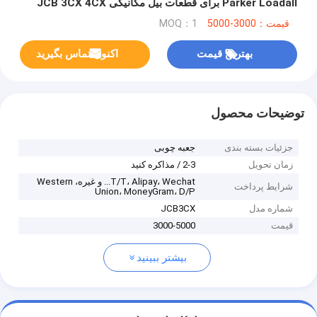
Parker Loadall برای قطعات بیل مکانیکی JCB 3CX 4CX
قیمت：3000-5000
MOQ：1
بهترین قیمت
اکنون تماس بگیرید
توضیحات محصول
جزئیات بسته بندی
جعبه چوبی
زمان تحویل
2-3 / مذاکره کنید
T/T، Alipay، Wechat... و غیره، Western
شرایط پرداخت
Union، MoneyGram، D/P
شماره مدل
JCB3CX
قیمت
3000-5000
بیشتر ببینید