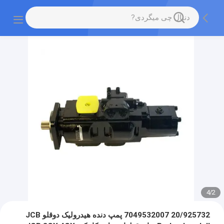
4
/
2
20/925732 7049532007 پمپ دنده هیدرولیک دوقلو JCB