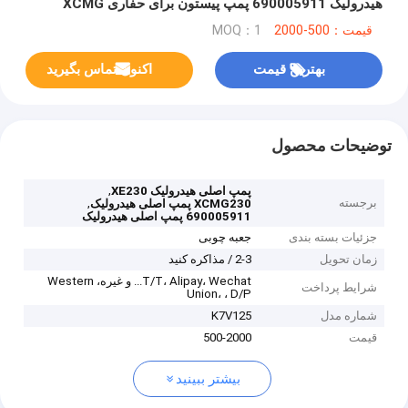
هیدرولیک 690005911 پمپ پیستون برای حفاری XCMG
قیمت：500-2000
MOQ：1
بهترین قیمت
اکنون تماس بگیرید
توضیحات محصول
,
پمپ اصلی هیدرولیک XE230
برجسته
,
XCMG230 پمپ اصلی هیدرولیک
690005911 پمپ اصلی هیدرولیک
جزئیات بسته بندی
جعبه چوبی
زمان تحویل
2-3 / مذاکره کنید
T/T، Alipay، Wechat... و غیره، Western
شرایط پرداخت
Union، ، D/P
شماره مدل
K7V125
قیمت
500-2000
بیشتر ببینید