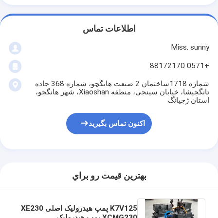
اطلاعات تماس
Miss. sunny
+0571 88172170
شماره 1718ساختمان 2 صنعت هانگچو، شماره 368 جاده
تانگجیشا، خیابان سینجی، منطقه Xiaoshan، شهر هانگجو،
استان ژجیانگ
اکنون تماس بگیرید
بهترين قيمت رو براي
K7V125 پمپ هیدرولیک اصلی XE230
XCMG230 پمپ هیدرولیک