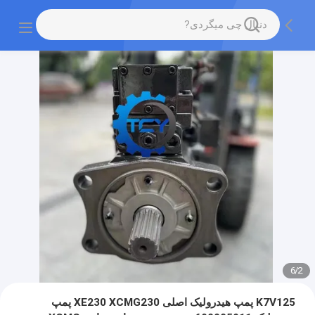
6
/
2
K7V125 پمپ هیدرولیک اصلی XE230 XCMG230 پمپ