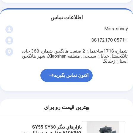
اطلاعات تماس
Miss. sunny
+0571 88172170
شماره 1718ساختمان 2 صنعت هانگچو، شماره 368 جاده
تانگجیشا، خیابان سینجی، منطقه Xiaoshan، شهر هانگجو،
استان ژجیانگ
اکنون تماس بگیرید
بهترين قيمت رو براي
بازارهاي ديگر SY55 SY60
A10V063 حفاری هیدرولیک پمپ