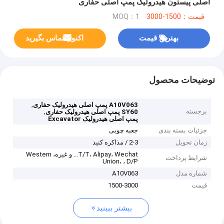
اصلی پیستون هیدرولیک پمپ اصلی حفاری
قیمت：1500-3000
MOQ：1
بهترین قیمت
اکنون تماس بگیرید
توضیحات محصول
,
A10V063 پمپ اصلی هیدرولیک حفاری
برجسته
,
SY60 پمپ اصلی هیدرولیک حفاری
پمپ اصلی هیدرولیک Excavator
جزئیات بسته بندی
جعبه چوبی
زمان تحویل
2-3 / مذاکره کنید
T/T، Alipay، Wechat... و غیره، Western
شرایط پرداخت
Union، ، D/P
شماره مدل
A10V063
قیمت
1500-3000
بیشتر ببینید