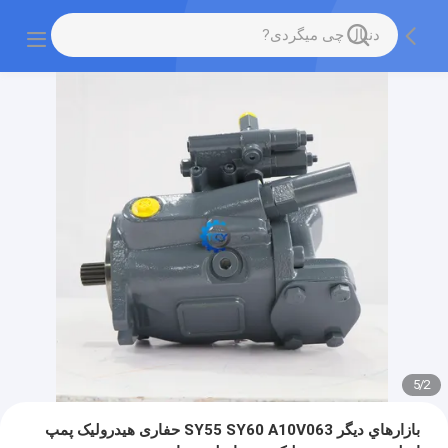
5
/
2
بازارهاي ديگر SY55 SY60 A10V063 حفاری هیدرولیک پمپ