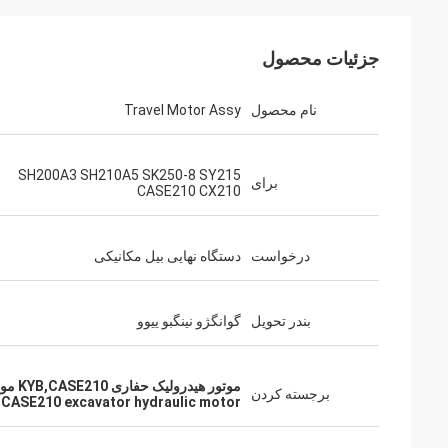
جزئیات محصول
نام محصول
Travel Motor Assy
SH200A3 SH210A5 SK250-8 SY215
برای
CASE210 CX210
درخواست
دستگاه نهایی بیل مکانیکی
بندر تحویل
گوانگژو نینگبو ییوو
موتور هیدرولیک حفاری KYB,CASE210 موتور هیدرولیک حفاری,حفاری با موتور ردیابی MAG170
برجسته کردن
,
CASE210 excavator hydraulic motor