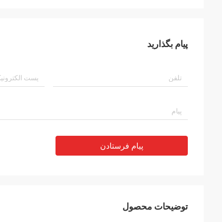
پیام بگذارید
پیام فرستادن
توضیحات محصول