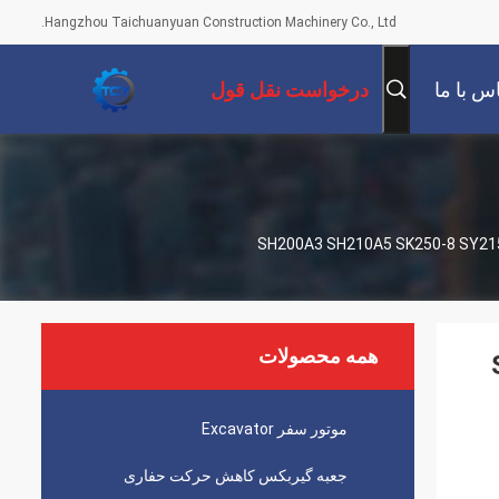
Hangzhou Taichuanyuan Construction Machinery Co., Ltd.
س با ما
درخواست نقل قول
همه محصولات
SH20
موتور سفر Excavator
جعبه گیربکس کاهش حرکت حفاری