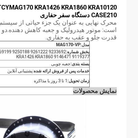
TCY
CASE210 دستگاه سفر حفاری
محرک نهایی به عنوان یک جزء حیاتی از سیست
است: موتور هیدرولیک و جعبه کاهش دهنده.دو نف
قدرت جلو و عقب به حفاری.
مدل:MAG170-VP
بخش شماره:
61222 9250188 9269199
9119377 9146471 KRA1426 KRA1860
بسته بندی:
جعبه چوبی
خدمات پس از فروش ارائه شده
:
پشتیبانی آنلاین
زمان تحویل:
1 تا 3 روز يا مذاکره
نمایش محصولات