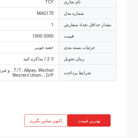
نام تجاری
TCY
شماره مدل
MAG170
مقدار حداقل تعداد سفارش
1
قیمت
1000-5000
جزئیات بسته بندی
جعبه چوبی
زمان تحویل
2-3 / مذاکره کنید
T/T، Alipay، Wechat... و 
شرایط پرداخت
Western Union، ، D/P
بهترین قیمت
اکنون تماس بگیرید