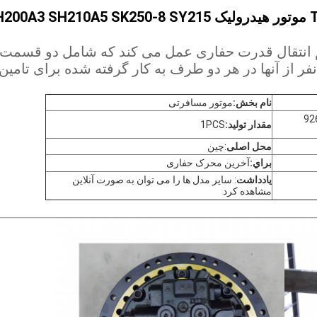
MAG170 KRA1426 KRA1860 KRA10120 موتور هیدرولیک A3 SH210A5 SK250-8 SY215
م انتقال قدرت حفاری عمل می کند که شامل دو قسمت
ر از آنها در هر دو طرف به کار گرفته شده برای تامین
نام بخش:
موتور مسافرتی
9233692 92
مقدار تولید:
1PCS
محل اصلی
:چین
براي:
آخرین محرک حفاری
یادداشت
: سایر مدل ها را می توان به صورت آنلاین
مشاهده کرد