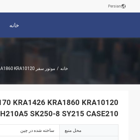
Persian
خانه
خانه
/
موتور سفر Excavator
KYB MAG170 KRA1426 KRA1860 KRA10120 حف
H210A5 SK250-8 SY215 CASE210
محل منبع
ساخته شده در چین