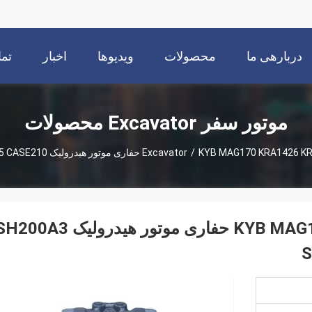
دربارهی ما
محصولات
ویدیوها
اخبار
تما
موتور سفر Excavator محصولات
اری موتور هیدرولیک SH200A3 SH210A5 SK250-8 SY215 CASE210
/
KYB MAG170 KRA1426 KRA1860 KRA10120 حفاری موتور هیدرولیک 0A3
S