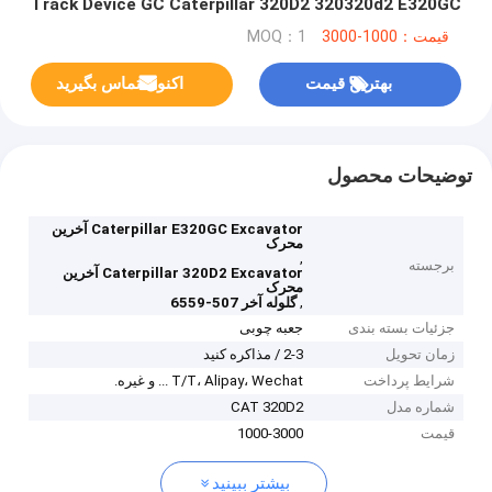
Track Device GC Caterpillar 320D2 320320d2 E320GC
ماشین حفاری
قیمت：1000-3000
MOQ：1
بهترین قیمت
اکنون تماس بگیرید
توضیحات محصول
Caterpillar E320GC Excavator آخرین
محرک
,
برجسته
Caterpillar 320D2 Excavator آخرین
محرک
,
گلوله آخر 507-6559
جزئیات بسته بندی
جعبه چوبی
زمان تحویل
2-3 / مذاکره کنید
شرایط پرداخت
T/T، Alipay، Wechat ... و غیره.
شماره مدل
CAT 320D2
قیمت
1000-3000
بیشتر ببینید