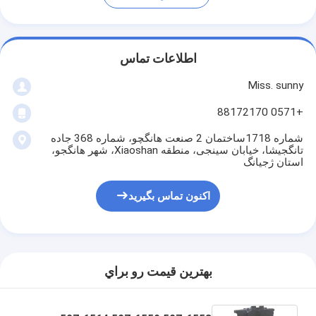
اطلاعات تماس
Miss. sunny
+0571 88172170
شماره 1718ساختمان 2 صنعت هانگچو، شماره 368 جاده
تانگجیشا، خیابان سینجی، منطقه Xiaoshan، شهر هانگجو،
استان ژجیانگ
اکنون تماس بگیرید
بهترين قيمت رو براي