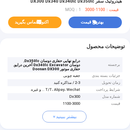
هیدرولیک سفر DX300 Dx340 Dx340lc Dx350lc
قیمت：1100-3000
MOQ：1
بهترین قیمت
اکنون تماس بگیرید
توضیحات محصول
,
درایو نهایی حفاری دوسان Dx350lc
برجسته
,
دوسان Dx340lc Excavator آخرین درایو
حفاری موتور Doosan DX300
جزئیات بسته بندی
جعبه چوبی
زمان تحویل
2-3 / مذاکره کنید
شرایط پرداخت
T/T، Alipay، Wechat ... و غیره.
شماره مدل
Dx300
قیمت
1100-3000
بیشتر ببینید