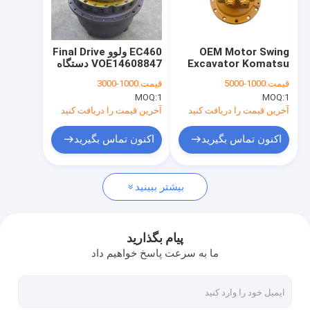
دربارهی ما
کارخانه تور
OEM Motor Swing
EC460 ولوو Final Drive
Excavator Komatsu
VOE14608847 دستگاه
کنترل کیفیت
جعبه چرخ دار چرخ دار
مسافرتی
قیمت:
1000-5000
قیمت:
1000-3000
SBHSM151-260 سبک
Voe14569653
MOQ:
1
MOQ:
1
هندی
14648036 14569653
تماس با ما
Voe14508165
آخرین قیمت را دریافت کنید
آخرین قیمت را دریافت کنید
اخبار
اکنون تماس بگیرید
اکنون تماس بگیرید
درخواست نقل قول
بیشتر ببینید
موتور سفر Excavator
پیام بگذارید
ما به سرعت پاسخ خواهیم داد
جعبه گیربکس کاهش حرکت حفاری
قطعات درایو نهایی بیل مکانیکی