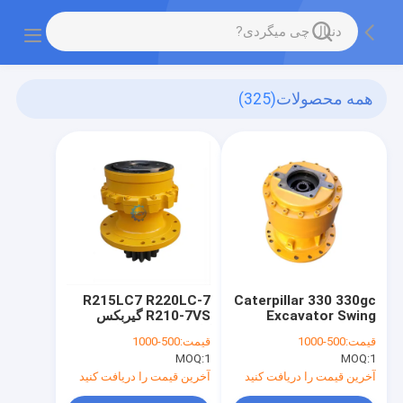
همه محصولات
(325)
R215LC7 R220LC-7
Caterpillar 330 330gc
Excavator Swing
R210-7VS گیربکس
Gear Box Motor 418-
کاهش سوئیچ قطعات
قیمت:
500-1000
قیمت:
500-1000
7154 536-7287 536-
معدنی حفاری 39N6-
MOQ:
1
MOQ:
1
7293 ماشین حفاری
12100 39N6-12101
39N6-12102
آخرین قیمت را دریافت کنید
آخرین قیمت را دریافت کنید