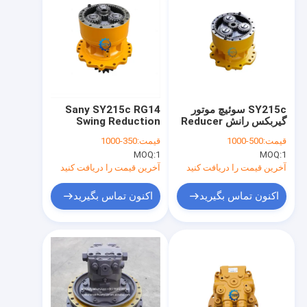
SY215c سوئیچ موتور
Sany SY215c RG14
گیربکس رانش Reducer
Swing Reduction
GP RG11 برای Sany
Gearbox Drive
قیمت:
500-1000
قیمت:
350-1000
13275862 60010554
Excavator
MOQ:
1
MOQ:
1
درایو با سرعت پایین تر
آخرین قیمت را دریافت کنید
آخرین قیمت را دریافت کنید
اکنون تماس بگیرید
اکنون تماس بگیرید
خانه
محصولات
فیلم های