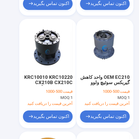
اکنون تماس بگیرید
اکنون تماس بگیرید
OEM EC210 واحد کاهش
KRC10010 KRC10220
گیربکس سوئیچ ولوو
CX210B CX210C
14541069
SH210A5 دستگاه چرخ
قیمت:
500-1000
قیمت:
500-1000
VOE14541069
دنده ای سوئیچ
MOQ:
1
MOQ:
1
Excavator برای مورد
سومیتومو
آخرین قیمت را دریافت کنید
آخرین قیمت را دریافت کنید
اکنون تماس بگیرید
اکنون تماس بگیرید