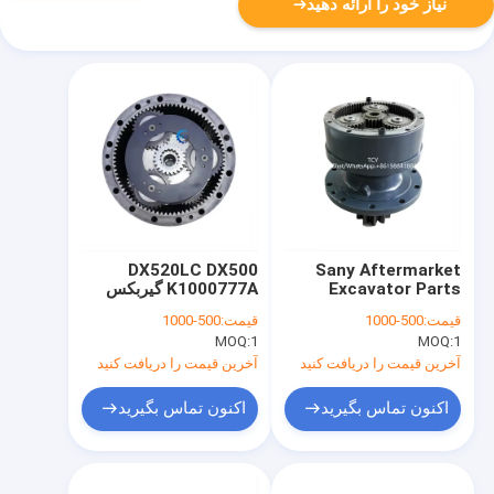
نیاز خود را ارائه دهید
DX520LC DX500
Sany Aftermarket
Excavator Parts
K1000777A گیربکس
Rotary Planetary
کاهش سوئیچ
قیمت:
500-1000
قیمت:
500-1000
Excavator Final Drive
Swing Reduction
MOQ:
1
MOQ:
1
Motor 170303-00105
GearBox Sy135
170303-00040
Sy135c Sy135F OEM
آخرین قیمت را دریافت کنید
آخرین قیمت را دریافت کنید
170301-00001
اکنون تماس بگیرید
اکنون تماس بگیرید