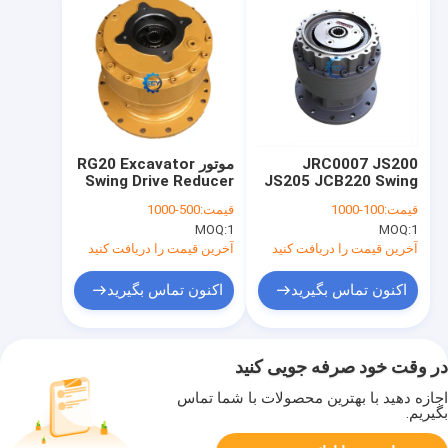
JRC0007 JS200
موتور RG20 Excavator
Swing Drive Reducer
JS205 JCB220 Swing
Motor M5X180CHB
Drive Gearbox
قیمت:
100-1000
قیمت:
500-1000
Reducer برای حفاری
60042755 Sy365
MOQ:
1
MOQ:
1
Sy365pro Sy365H
Sy305
آخرین قیمت را دریافت کنید
آخرین قیمت را دریافت کنید
اکنون تماس بگیرید
اکنون تماس بگیرید
در وقت خود صرفه جویی کنید
اجازه دهید با بهترین محصولات با شما تماس
بگیریم.