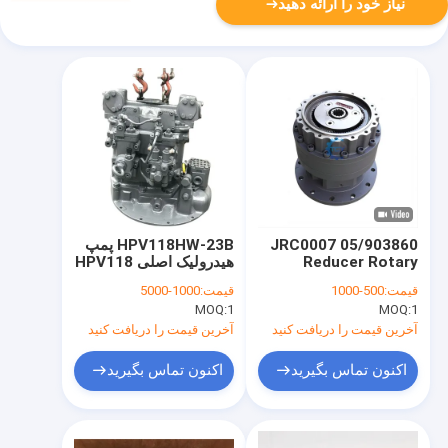
نیاز خود را ارائه دهید
JRC0007 05/903860
HPV118HW-23B پمپ
Reducer Rotary
هیدرولیک اصلی HPV118
9262319 9262320
JS200 JCB200
قیمت:
500-1000
قیمت:
1000-5000
JCB205 JCB220 چرخ
ZX225US ZX200
MOQ:
1
MOQ:
1
دنده های کوچک کننده
ZX200-3 پمپ هیدرولیک
چرخ دنده های کوچک
برای حفاری های Hitachi
آخرین قیمت را دریافت کنید
آخرین قیمت را دریافت کنید
کننده
اکنون تماس بگیرید
اکنون تماس بگیرید