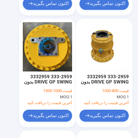
Drive
اکنون تماس بگیرید
اکنون تماس بگیرید
333-2959 3332959
333-2959 3332959
DRIVE GP SWING بدون
DRIVE GP SWING بدون
موتور E330C E330D
موتور 199-4539
قیمت:
800-1500
قیمت:
1000-1500
1994539 SWING
E336D CAT336E LH
MOQ:
1
MOQ:
1
E336E LH SWING
DRIVE GROUP کاهش
کاهش گیربکس
گیربکس برای گربه
آخرین قیمت را دریافت کنید
آخرین قیمت را دریافت کنید
E336D E330C E330D
E336D2 E336E E336F
اکنون تماس بگیرید
اکنون تماس بگیرید