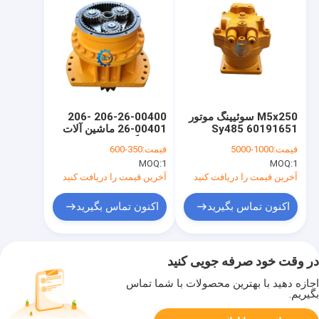
M5x250 سوئیینگ موتور
206-26-00400 206-
60191651 Sy485
26-00401 ماشین آلات
Sy500 هیدرولیک موتور
سوئیینگ PC220-7
قیمت:
1000-5000
قیمت:
350-600
چرخش پیستون موتور
PC220LC-7 PC230-7
MOQ:
1
MOQ:
1
مناسب برای Sany
PC230LC-7 PC240-7
حفاری
چرخ چرخ سوئیینگ
آخرین قیمت را دریافت کنید
آخرین قیمت را دریافت کنید
اکنون تماس بگیرید
اکنون تماس بگیرید
در وقت خود صرفه جویی کنید
اجازه دهید با بهترین محصولات با شما تماس
بگیریم.