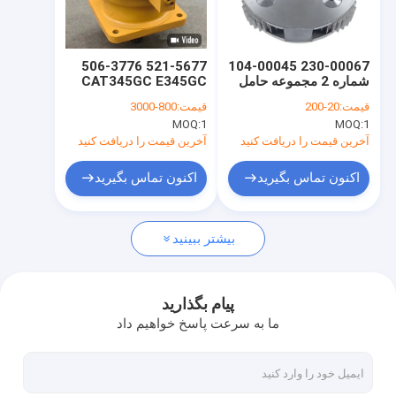
دربارهی ما
کارخانه تور
521-5677 506-3776
230-00067 104-00045
شماره 2 مجموعه حامل
CAT345GC E345GC
کنترل کیفیت
DRIVE GP SWING
Dx300lc Solar300ll
قیمت:
20-200
قیمت:
800-3000
M2X210 516-0467
Dx300lca Dh300-7
MOQ:
1
MOQ:
1
گیربکس سوئیچ
566-7882 5667882
تماس با ما
K1002518B قطعات
سوئیینگ موتور 536-
آخرین قیمت را دریافت کنید
آخرین قیمت را دریافت کنید
معدنی
7294 سوئیینگ گیربکس
اخبار
اکنون تماس بگیرید
اکنون تماس بگیرید
درخواست نقل قول
بیشتر ببینید
موتور سفر Excavator
پیام بگذارید
ما به سرعت پاسخ خواهیم داد
جعبه گیربکس کاهش حرکت حفاری
قطعات درایو نهایی بیل مکانیکی