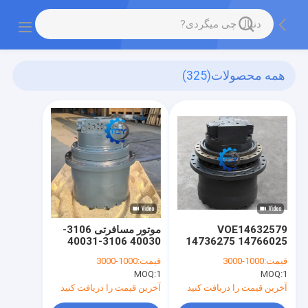
همه محصولات
(325)
VOE14632579
موتور مسافرتی 3106-
40030 3106-40031
14736275 14766025
موتور سفر هیدرولیک
31Q6-40032 31Q6-
قیمت:
1000-3000
قیمت:
1000-3000
EC380E EC480D
40010 موتور مسافرتی
MOQ:
1
MOQ:
1
EC480E EC480EHR
هیدرولیک R210LC9
R210LC9BC
EC480 Final Drive
آخرین قیمت را دریافت کنید
آخرین قیمت را دریافت کنید
R210LC9BH Final