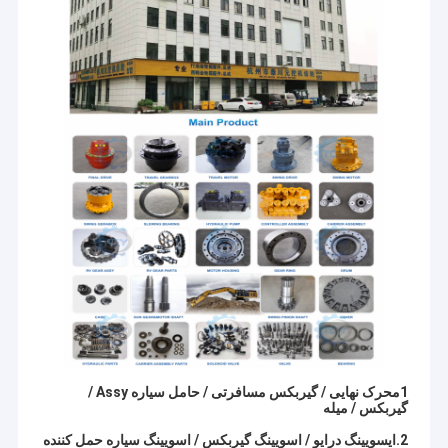
1محرک نهایی / گیربکس مسافرتی / حامل سیاره Assy /
گیربکس / میله
2.ایسویینگ درایو / اسویینگ گیربکس / اسویینگ سیاره حمل کننده